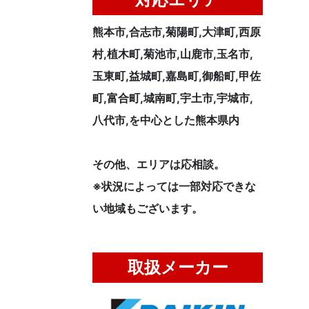
熊本市,合志市,菊陽町,大津町,西原
村,植木町,菊池市,山鹿市,玉名市,
玉東町,益城町,嘉島町,御船町,甲佐
町,富合町,城南町,宇土市,宇城市,
八代市,を中心とした熊本県内
その他、エリアは応相談。
※状況によっては一部対応できな
い地域もございます。
取扱メーカー