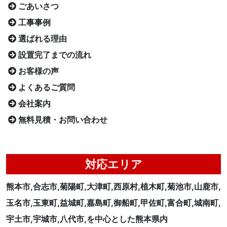
ごあいさつ
工事事例
選ばれる理由
設置完了までの流れ
お客様の声
よくあるご質問
会社案内
無料見積・お問い合わせ
対応エリア
熊本市,合志市,菊陽町,大津町,西原村,植木町,菊池市,山鹿市,
玉名市,玉東町,益城町,嘉島町,御船町,甲佐町,富合町,城南町,
宇土市,宇城市,八代市,を中心とした熊本県内